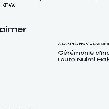
t KFW.
 aimer
À LA UNE
,
NON CLASSIFI
Cérémonie d’ina
route Nuimi Ha