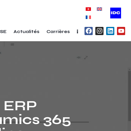
SE
Actualités
Carrières
e ERP
amics 365