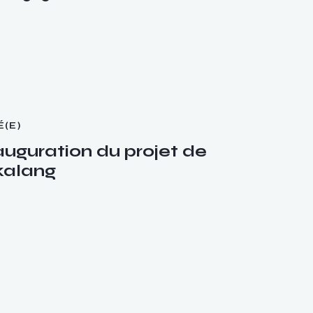
É(E)
uguration du projet de
kalang