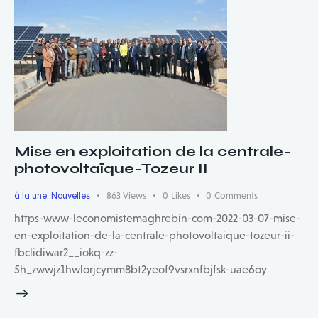
Mise en exploitation de la centrale-
photovoltaïque-Tozeur II
à la une
,
Nouvelles
863
Views
0
Likes
0
Comments
https-www-leconomistemaghrebin-com-2022-03-07-mise-
en-exploitation-de-la-centrale-photovoltaique-tozeur-ii-
fbclidiwar2__iokq-zz-
5h_zwwjz1hwlorjcymm8bt2yeof9vsrxnfbjfsk-uae6oy