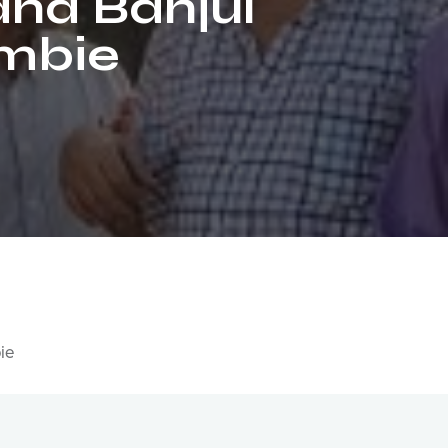
and Banjul
ambie
ie