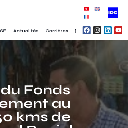
SE
Actualités
Carrières
l du Fonds
pement au
 50 kms de