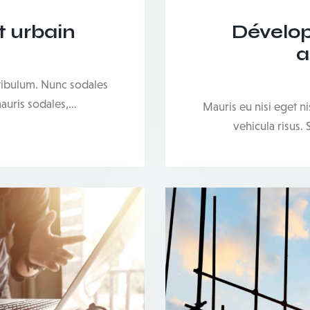
 urbain
Dévelop
a
stibulum. Nunc sodales
mauris sodales,…
Mauris eu nisi eget n
vehicula risus.