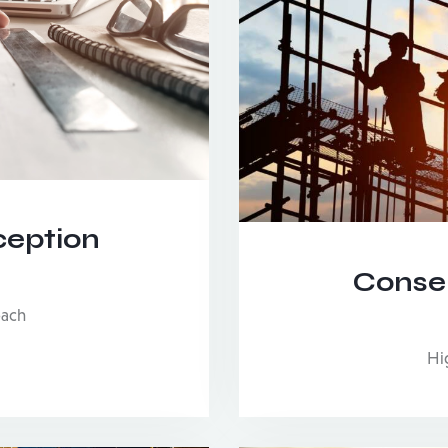
ception
Consei
oach
Hi