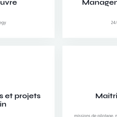
œuvre
Manageme
tegy
24/
s et projets
Maitr
in
missions de pilotage, 