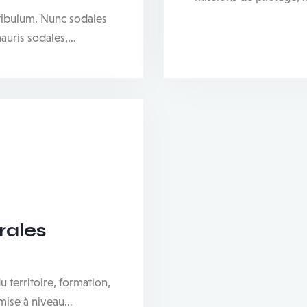
stibulum. Nunc sodales
mauris sodales,…
rales
erritoire, formation,
 mise à niveau…