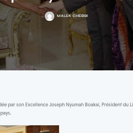
MALEK CHEBBI
dée par son Excellence Joseph Nyumah Boakai, Président du L
pays.