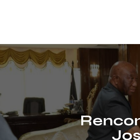
Rencon
Jo