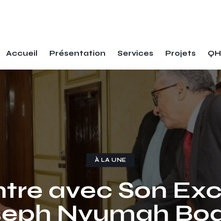
Accueil
Présentation
Services
Projets
QH
À LA UNE
tre avec Son Exc
seph Nyumah Boa