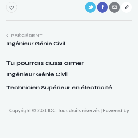
Navigation
PRÉCÉDENT
Ingénieur Génie Civil
de
l’article
Tu pourrais aussi aimer
Ingénieur Génie Civil
Technicien Supérieur en électricité
Copyright © 2021 IDC. Tous droits réservés | Powered by
WordPress multilingue
avec WPML