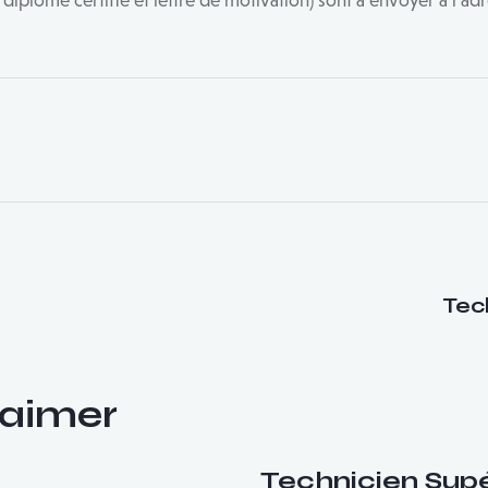
 diplôme certifié et lettre de motivation) sont à envoyer à l’
Tec
 aimer
Technicien Supér