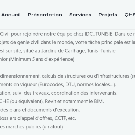
Accueil
Présentation
Services
Projets
QH
Civil pour rejoindre notre équipe chez IDC_TUNISIE. Dans ce r
ojets de génie civil dans le monde, votre tâche principale est l
 sur site, situé au Jardins de Carthage, Tunis -Tunisie.
unior (Minimum 5 ans d’expérience)
dimensionnement, calculs de structures ou d’infrastructures (se
ments en vigueur (Eurocodes, DTU, normes locales…).
tion, suivi des travaux, coordination des intervenants.
HE (ou équivalent), Revit et notamment le BIM.
n des plans et documents d’exécution.
ossiers d’appel d’offres, CCTP, etc.
s marchés publics (un atout)