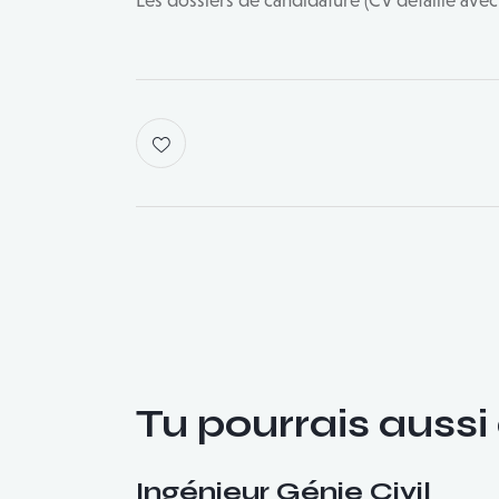
Les dossiers de candidature (CV détaillé avec
Navigation
de
l’article
Tu pourrais aussi
Ingénieur Génie Civil