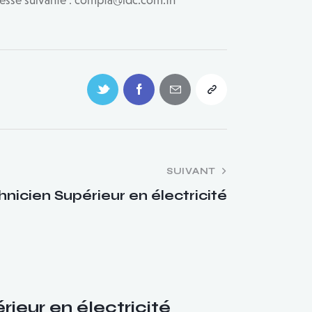
adresse suivante : compta@idc.com.tn
SUIVANT
hnicien Supérieur en électricité
ieur en électricité