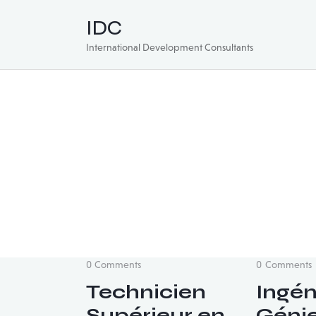
IDC
International Development Consultants
0
Comments
0
Comments
Technicien
Ingén
Supérieur en
Génie