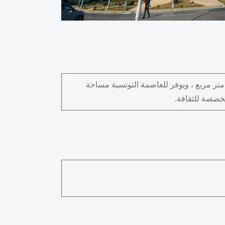
ع مدينة الثقافة في مدينة تونس في موقع معرض تونس القديم. يمتد هذا المشروع على مساحة مغطاة تزيد عن 50000 متر مربع ، ويوفر للعاصمة التونسية مساحة
مخصصة للثقافة.