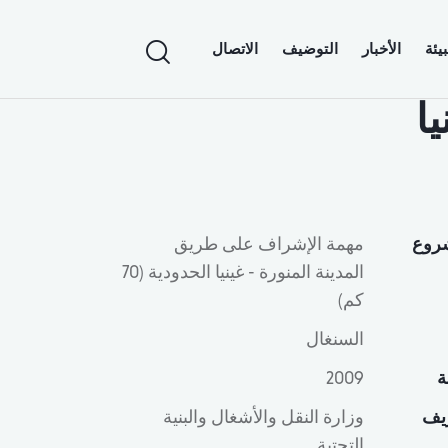
يئة
الأخبار
التوضيف
الاتصال
ا
روع
مهمة الإشراف على طريق
المدينة المنورة - غينيا الحدودية (70
كم)
السنغال
ة
2009
يف
وزارة النقل والأشغال والبنية
التحتية