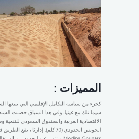
المميزات :
كجزء من سياسة التكامل الإقليمي التي تتبعها الس
سيما تلك مع غينيا. وفي هذا السياق حصلت السن
الاقتصادية العربية والصندوق السعودي للتنمية و
الجونس الحدودي (70 كلم). إداريًا 
Medina Gounass وينتهي عند الحدود بين السنغال وغينيا بين تجمعات Boundou Fourdou و Salémata.